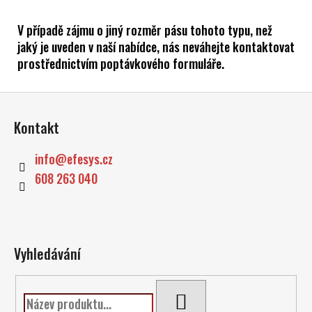
V případě zájmu o jiný rozměr pásu tohoto typu, než
jaký je uveden v naší nabídce, nás neváhejte kontaktovat
prostřednictvím poptávkového formuláře.
Z
á
Kontakt
p
a
info
@
efesys.cz
t
608 263 040
í
Vyhledávání
HLEDAT