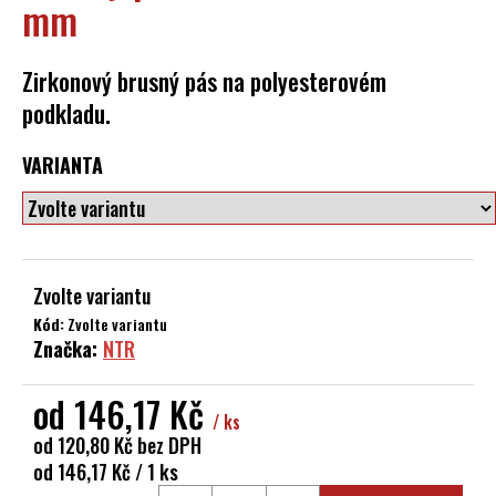
mm
a
j
Zirkonový brusný pás na polyesterovém
í
podkladu.
t
?
VARIANTA
HLEDAT
Zvolte variantu
Kód:
Zvolte variantu
Značka:
NTR
D
o
od
146,17 Kč
p
/ ks
o
od
120,80 Kč
bez DPH
r
Měrná
od 146,17 Kč / 1 ks
u