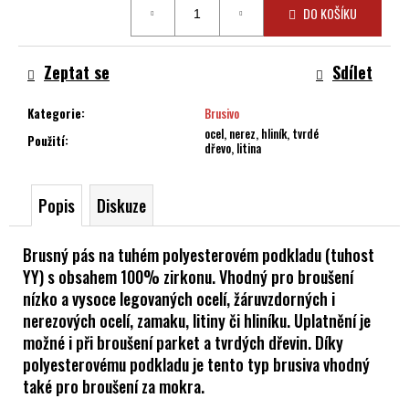
cena:
č
DO KOŠÍKU
u
j
e
Zeptat se
Sdílet
m
e
Kategorie
:
Brusivo
ocel, nerez, hliník, tvrdé
Použití
:
dřevo, litina
Popis
Diskuze
Brusný pás na tuhém polyesterovém podkladu (tuhost
YY) s obsahem 100% zirkonu. Vhodný pro broušení
nízko a vysoce legovaných ocelí, žáruvzdorných i
nerezových ocelí, zamaku, litiny či hliníku. Uplatnění je
možné i při broušení parket a tvrdých dřevin. Díky
polyesterovému podkladu je tento typ brusiva vhodný
také pro broušení za mokra.