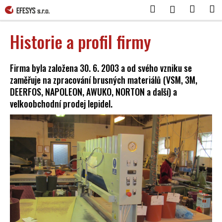
K
Přejít
Hledat
Nákup
M
Přihlášení
o
na
Zpět
Zpět
košík
obsah
š
Historie a profil firmy
í
C
k
o
Firma byla založena 30. 6. 2003 a od svého vzniku se
p
zaměřuje na zpracování brusných materiálů (VSM, 3M,
o
DEERFOS, NAPOLEON, AWUKO, NORTON a další) a
velkoobchodní prodej lepidel.
t
ř
e
b
u
j
e
t
e
n