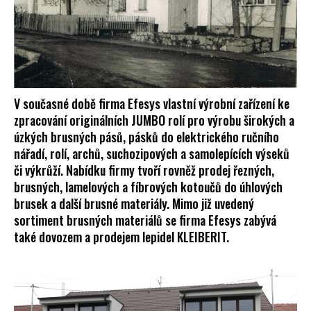
č
u
j
e
m
e
V současné době firma Efesys vlastní výrobní zařízení ke
zpracování originálních JUMBO rolí pro výrobu širokých a
úzkých brusných pásů, pásků do elektrického ručního
nářadí, rolí, archů, suchozipových a samolepících výseků
či výkrůží. Nabídku firmy tvoří rovněž prodej řezných,
brusných, lamelových a fíbrových kotoučů do úhlových
brusek a další brusné materiály. Mimo již uvedený
sortiment brusných materiálů se firma Efesys zabývá
také dovozem a prodejem lepidel KLEIBERIT.