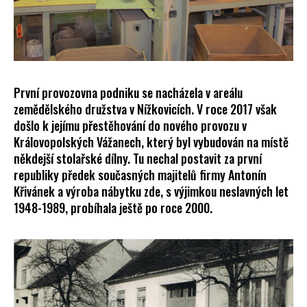
a
j
í
t
?
První provozovna podniku se nacházela v areálu
zemědělského družstva v Nížkovicích. V roce 2017 však
došlo k jejímu přestěhování do nového provozu v
Královopolských Vážanech, který byl vybudován na místě
někdejší stolařské dílny. Tu nechal postavit za první
HLEDAT
republiky předek současných majitelů firmy Antonín
Křivánek a výroba nábytku zde, s výjimkou neslavných let
1948-1989, probíhala ještě po roce 2000.
D
o
p
o
r
u