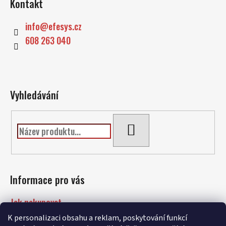
Kontakt
p
a
info
@
efesys.cz
t
608 263 040
í
Vyhledávání
HLEDAT
Informace pro vás
Jak nakupovat
Podmínky ochrany osobních údajů
K personalizaci obsahu a reklam, poskytování funkcí