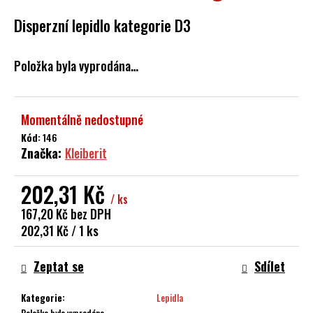
a
Disperzní lepidlo kategorie D3
j
í
Položka byla vyprodána…
t
?
Momentálně nedostupné
Kód:
146
Značka:
Kleiberit
HLEDAT
202,31 Kč
/ ks
167,20 Kč bez DPH
D
Měrná
202,31 Kč / 1 ks
o
cena:
p
Zeptat se
Sdílet
o
r
Kategorie
:
Lepidla
u
Položka byla vyprodána…