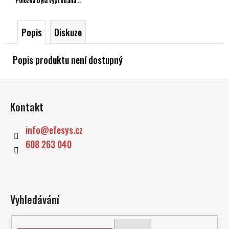
č
u
j
Popis
Diskuze
e
m
Popis produktu není dostupný
e
Z
á
Kontakt
p
a
info
@
efesys.cz
t
608 263 040
í
Vyhledávání